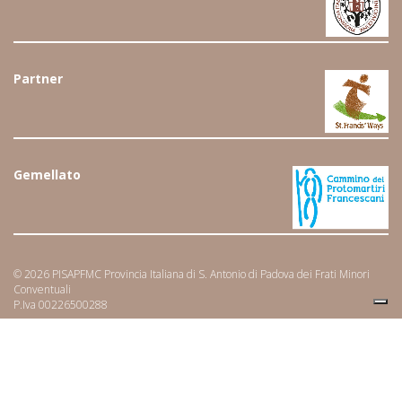
Partner
Gemellato
© 2026 PISAPFMC Provincia Italiana di S. Antonio di Padova dei Frati Minori
Conventuali
P.Iva 00226500288
SEGUICI SU