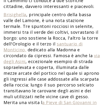
Il Cammino ci conduce a due storiche
cittadine, davvero interessanti e piacevoli.
Brisighella
, principale centro della bassa
valle del Lamone, è una nota stazione
termale. Tre spuntoni rocciosi in selenite,
immersi tra il verde dei coltivi, sovrastano il
borgo: uno sostiene la Rocca, l'altro la torre
dell'Orologio e il terzo il
santuario di
Monticino,
dedicato alla Madonna e
circondato da cipressi. Famosa è anche la
via
degli Asini
, eccezionale esempio di strada
sopraelevata e coperta, illuminata dalle
mezze arcate del portico nel quale si aprono
gli ingressi alle case addossate alla scarpata
della roccia; lungo il suo percorso selciato
transitavano le carovane degli asini e dei
muli utilizzati nelle vicine cave di gesso.
Merita una visita l
a Pieve di San Giovanni in