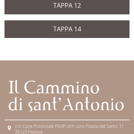
TAPPA 12
TAPPA 14
c/o Curia Provinciale PISAP ofm conv Piazza del Santo 11
35123 Padova