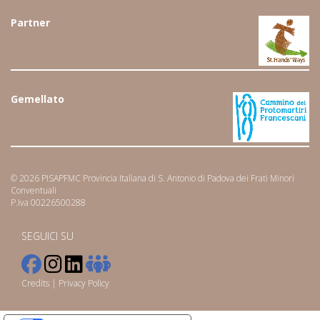
Partner
Gemellato
© 2026 PISAPFMC Provincia Italiana di S. Antonio di Padova dei Frati Minori
Conventuali
P.Iva 00226500288
SEGUICI SU
Credits
|
Privacy Policy